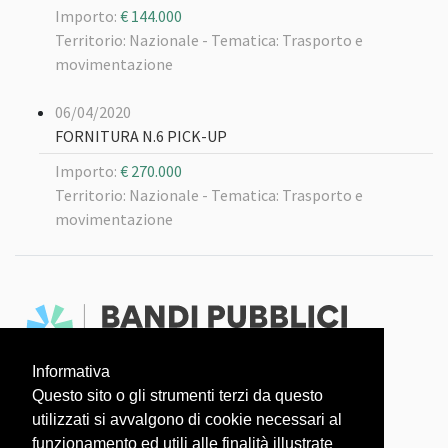
Importo:
€ 144.000
Territorio: Nazionale -
Tematica: Trasporto e
movimentazione
06/04/2020
FORNITURA N.6 PICK-UP
Importo:
€ 270.000
Territorio: Nazionale -
Tematica: Trasporto e
movimentazione
Informativa
Faq
Dati aperti
Questo sito o gli strumenti terzi da questo
utilizzati si avvalgono di cookie necessari al
L'OSSERVATORIO COVID-19 È UN PROGETTO
funzionamento ed utili alle finalità illustrate