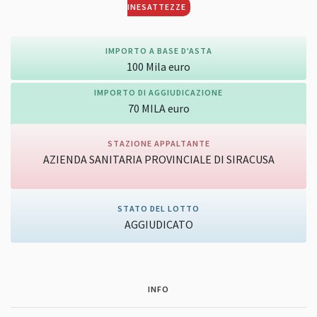
INESATTEZZE
IMPORTO A BASE D'ASTA
100
Mila
euro
IMPORTO DI AGGIUDICAZIONE
70
MILA
euro
STAZIONE APPALTANTE
AZIENDA SANITARIA PROVINCIALE DI SIRACUSA
Vai alla pagina della stazione appaltante
STATO DEL LOTTO
AGGIUDICATO
INFO