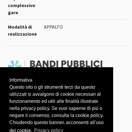
complessivo
gara
Modalità di
APPALTO
realizzazione
Informativa
Faq
Dati aperti
Questo sito o gli strumenti terzi da questo
utilizzati si avvalgono di cookie necessari al
L'OSSERVATORIO COVID-19 È UN PROGETTO
funzionamento ed utili alle finalità illustrate
nella privacy policy. Se vuoi saperne di più o
negare il consenso, consulta la cookie policy.
Chiudendo questo banner, acconsenti all’uso
dei cookie.
Privacy policy