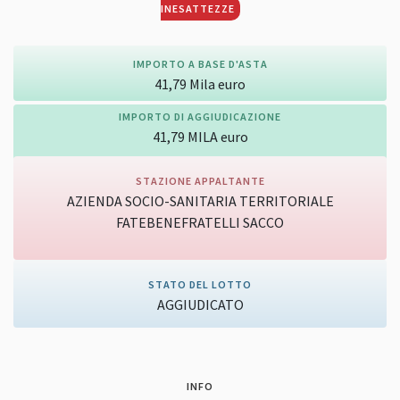
INESATTEZZE
IMPORTO A BASE D'ASTA
41,79
Mila
euro
IMPORTO DI AGGIUDICAZIONE
41,79
MILA
euro
STAZIONE APPALTANTE
AZIENDA SOCIO-SANITARIA TERRITORIALE
FATEBENEFRATELLI SACCO
Vai alla pagina della stazione appaltante
STATO DEL LOTTO
AGGIUDICATO
INFO