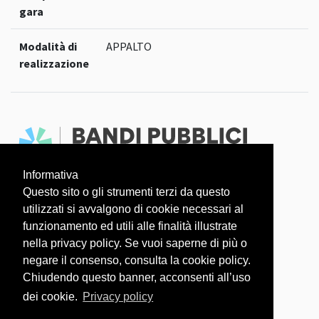
gara
Modalità di
APPALTO
realizzazione
Informativa
Faq
Dati aperti
Questo sito o gli strumenti terzi da questo
utilizzati si avvalgono di cookie necessari al
L'OSSERVATORIO COVID-19 È UN PROGETTO
funzionamento ed utili alle finalità illustrate
nella privacy policy. Se vuoi saperne di più o
negare il consenso, consulta la cookie policy.
Chiudendo questo banner, acconsenti all’uso
dei cookie.
Privacy policy