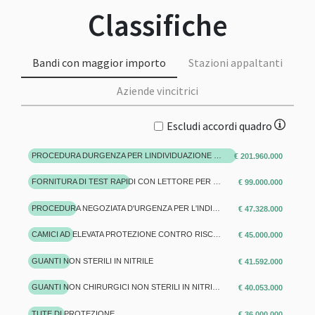
Classifiche
Bandi con maggior importo
Stazioni appaltanti
Aziende vincitrici
Escludi accordi quadro
PROCEDURA DURGENZA PER LINDIVIDUAZIONE DI STRUTTURE PRIVATE E PUBBLICHE AUTORIZZATE PER IL SERVIZIO DI PRESTAZIONI SPECIALISTICHE DI LABORATORIO PER LA RICERCA SU TAMPONI ORO-FARINGEI DI RNA CORONAVIRUS SARS-COV-2, PER IL POTENZIAMENTO DELLATTIVITÀ DI SCREENING DELLE AA.SS.RR DELLA REGIONE PIEMONTE NELLAMBITO DELLA GESTIONE DELLEMERGENZA LEGATA AL COVID-19 (
€ 201.960.000
FORNITURA DI TEST RAPIDI CON LETTORE PER LA RICERCA QUALITATIVA DELLANTIGENE SPECIFICO DEL VIRUS SARS-COV-2 _REGIONE LAZIO
€ 99.000.000
PROCEDURA NEGOZIATA D'URGENZA PER L'INDIVIDUAZIONE DI STRUTTURE AUTORIZZATE, PER LA FORNITURA DI PRESTAZIONI SPECIALISTICHE DI LABORATORIO PER LA RICERCA SU TAMPONI ORO-FARINGEI DI RNA CORONAVIRUS SARS-COV-2, PER IL POTENZIAMENTO DELL'ATTIVITÀ DI SCREENING DELLE AA.SS.RR DELLA REGIONE PIEMONTE NELL'AMBITO DELLA GESTIONE DELL'EMERGENZA LEGATA AL COVID-19.
€ 47.328.000
CAMICI AD ELEVATA PROTEZIONE CONTRO RISCHIO BIOLOGICO
€ 45.000.000
GUANTI NON STERILI IN NITRILE
€ 41.592.000
GUANTI NON CHIRURGICI NON STERILI IN NITRILE SENZA POLVERE
€ 40.053.000
TUTE DI PROTEZIONE
€ 36.000.000