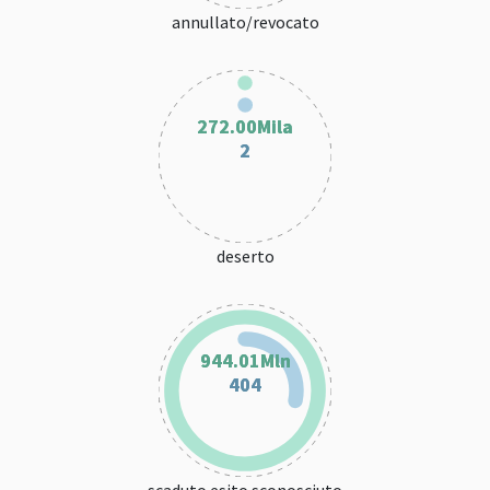
annullato/revocato
272.00Mila
272.00Mila
2
2
deserto
944.01Mln
944.01Mln
404
404