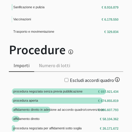
Sanificazione e pulizia
€ 8.916.879
Vaccinazioni
€ 6.178.550
Trasporto e movimentazione
€ 329.834
Procedure
Importi
Numero di lotti
Escludi accordi quadro
procedura negoziata senza previa pubblicazione
€ 697.921.434
procedura aperta
€ 674.855.819
affidamento diretto in adesione ad accordo quadro/convenzione
€ 286.607.793
affidamento diretto
€ 58.104.362
procedura negoziata per affidamenti sotto soglia
€ 26.171.672