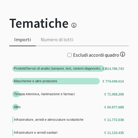
Tematiche
Importi
Numero di lotti
Escludi accordi quadro
Prodotti/Servizi di analisi (tamponi, test, sistemi diagnostici, ...)
€ 814.786.743
Mascherine e altre protezioni
€ 774.049.014
Terapia intensiva, rianimazione e farmaci
€ 71.068.208
Altro
€ 60.977.688
Infrastrutture, arredi e attrezzature scolastiche
€ 11.772.038
Infrastrutture e arredi sanitari
€ 11.110.435