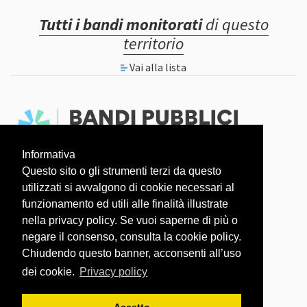
Tutti i bandi monitorati
di questo
territorio
Vai alla lista
Informativa
Faq
Dati aperti
Questo sito o gli strumenti terzi da questo
utilizzati si avvalgono di cookie necessari al
L'OSSERVATORIO COVID-19 È UN PROGETTO
funzionamento ed utili alle finalità illustrate
nella privacy policy. Se vuoi saperne di più o
negare il consenso, consulta la cookie policy.
Chiudendo questo banner, acconsenti all’uso
dei cookie.
Privacy policy