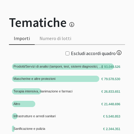
Tematiche
Importi
Numero di lotti
Escludi accordi quadro
Prodotti/Servizi di analisi (tamponi, test, sistemi diagnostici, ...)
€ 93.049.526
Mascherine e altre protezioni
€ 79.578.530
Terapia intensiva, rianimazione e farmaci
€ 26.833.651
Altro
€ 21.448.696
Infrastrutture e arredi sanitari
€ 5.540.853
Sanificazione e pulizia
€ 2.344.351