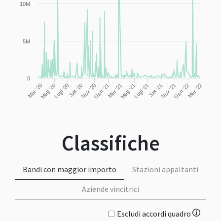
10M
5M
0
Mag '20
Mag '21
Nov '20
Nov '21
Mar '20
Mar '21
Mar '22
Lugl '20
Set '20
Lugl '21
Set '21
Gen '21
Gen '22
Classifiche
Bandi con maggior importo
Stazioni appaltanti
Aziende vincitrici
Escludi accordi quadro