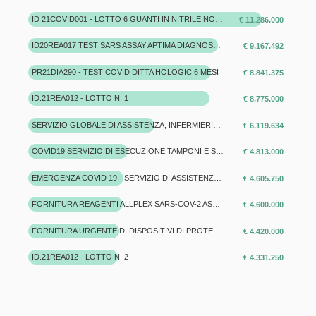
ID 21COVID001 - LOTTO 6 GUANTI IN NITRILE NON STERILE CON MANICHETTA
€ 11.286.000
ID20REA017 TEST SARS ASSAY APTIMA DIAGNOSTICA MOLECOLARE E RELATIVO SISTEMA
€ 9.167.492
PR21DIA290 - TEST COVID DITTA HOLOGIC 6 MESI
€ 8.841.375
ID.21REA012 - LOTTO N. 1
€ 8.775.000
SERVIZIO GLOBALE DI ASSISTENZA, INFERMIERISTICO E RIABILITATIVO, IGIENE DELL'AMBIENTE ED ALTRI SERVIZI AUSILIARI PRESSO LA RESIDENZA PROTETTA E DEL CENTRO SEMIRESIDENZIALE DIURNO DEL COMUNE DI SACILE. OPZIONE DI RINNOVO E MODIFICA DEL CONTRATTO AI SENSI DELL'ART. 106, COMMA 2, DEL D.LGS. 18 APRILE 2016, N. 50 E SMI A CAUSA DELL'EMERGENZA DA COVID-19.
€ 6.119.634
COVID19 SERVIZIO DI ESECUZIONE TAMPONI E SORVEGLIANZA SANITARIA ATTIVA IN FAVORE DEL DIPARTIMENTO DI PREVENZIONE ASFO
€ 4.813.000
EMERGENZA COVID 19 - SERVIZIO DI ASSISTENZA SANITARIA PRESSO STRUTTURE 'TIPO RSA'
€ 4.605.750
FORNITURA REAGENTI ALLPLEX SARS-COV-2 ASSAY E CONSUMABILI SU STRUMENTI IN COMODATO D'USO GRATUITO.
€ 4.600.000
FORNITURA URGENTE DI DISPOSITIVI DI PROTEZIONE INDIVIDUALE, DISPOSITIVI MEDICI E MATERIALE VARIO IN TESSUTO NON TESSUTO DA DESTINARE AGLI ENTI DEL SERVIZIO SANITARIO REGIONALE DEL FVG. ART.5
€ 4.420.000
ID.21REA012 - LOTTO N. 2
€ 4.331.250