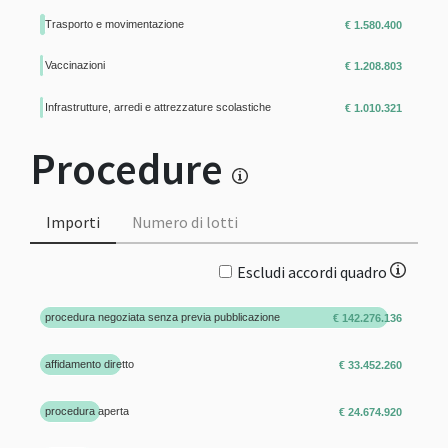
Trasporto e movimentazione
€ 1.580.400
Vaccinazioni
€ 1.208.803
Infrastrutture, arredi e attrezzature scolastiche
€ 1.010.321
Procedure
Importi
Numero di lotti
Escludi accordi quadro
procedura negoziata senza previa pubblicazione
€ 142.276.136
affidamento diretto
€ 33.452.260
procedura aperta
€ 24.674.920