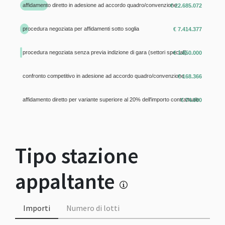
affidamento diretto in adesione ad accordo quadro/convenzione
€ 22.685.072
procedura negoziata per affidamenti sotto soglia
€ 7.414.377
procedura negoziata senza previa indizione di gara (settori speciali)
€ 1.850.000
confronto competitivo in adesione ad accordo quadro/convenzione
€ 168.366
affidamento diretto per variante superiore al 20% dell'importo contrattuale
€ 74.000
Tipo stazione
appaltante
Importi
Numero di lotti