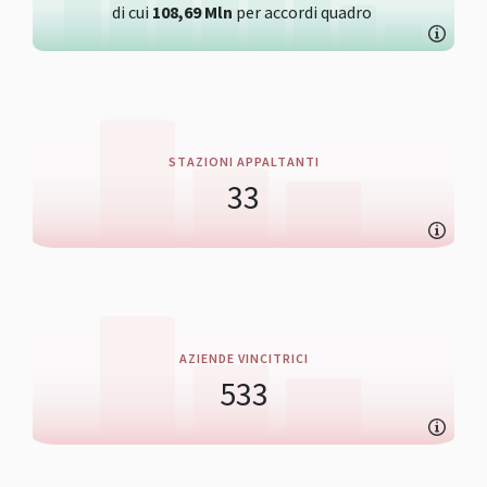
di cui
108,69
Mln
per accordi quadro
STAZIONI APPALTANTI
33
AZIENDE VINCITRICI
533