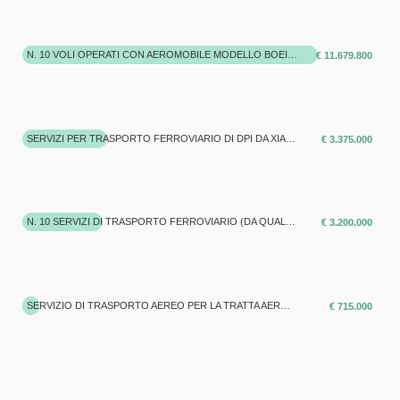
N. 10 VOLI OPERATI CON AEROMOBILE MODELLO BOEING 747/800, CAPACITÀ 650 M3 E PORTATA 120.000 KG CON ORIGINE DAGLI AEROPORTI DI SHANGAI O SHENZEN (CINA) E DESTINAZIONE PRESSO GLI AEROPORTI INTERNAZIONALIDI MILANO MALPENSA O ROMA FIUMICINO
€ 11.679.800
SERVIZI PER TRASPORTO FERROVIARIO DI DPI DA XIAN A BUSTO ARSIZIO E SERVIZI COMPLEMENTARI - EMREGENZA COVID 19
€ 3.375.000
N. 10 SERVIZI DI TRASPORTO FERROVIARIO (DA QUALSIASI STAZIONE FERROVIARIA IN CINA FINO A QUALSIASI STAZIONE FERROVIARIA IN ITALIA), INCLUSI I SERVIZI COMPLEMENTARI, COME QUANTITATIVO MASSIMO FORNIBILE
€ 3.200.000
SERVIZIO DI TRASPORTO AEREO PER LA TRATTA AEROPORTO DI SHENZEN (CINA) - AEROPORTO INTERNAZIONALE DI ROMA FIUMICINO, DA OPERARE CON AEROMOBILE CON CAPACITÀ 600 M3.
€ 715.000