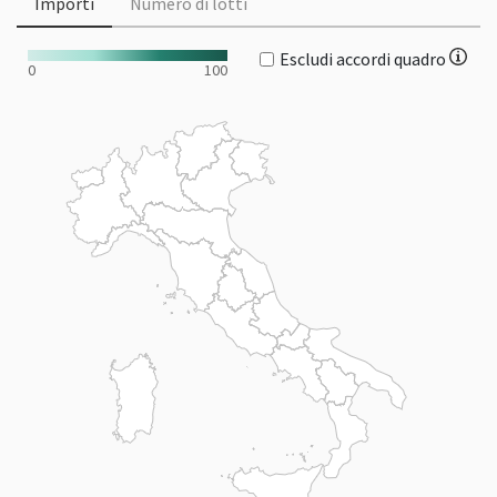
Importi
Numero di lotti
Escludi accordi quadro
0
100