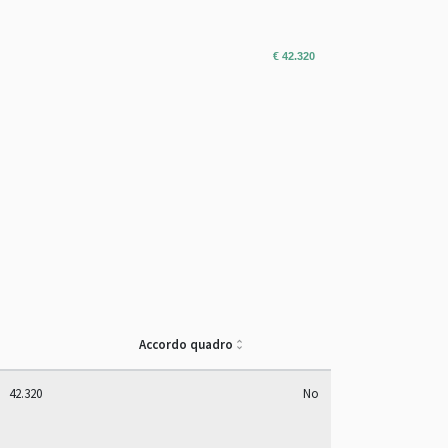
€ 42.320
Accordo quadro
42.320
No