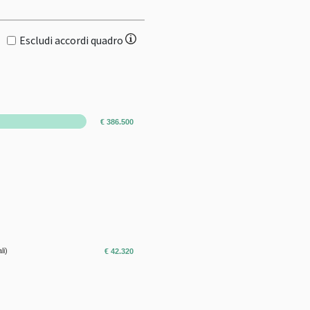
Escludi accordi quadro
€ 386.500
li)
€ 42.320