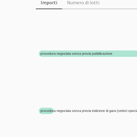
Importi
Numero di lotti
procedura negoziata senza previa pubblicazione
procedura negoziata senza previa indizione di gara (settori specia