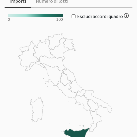
Importi
Numero di lotti
Escludi accordi quadro
0
100