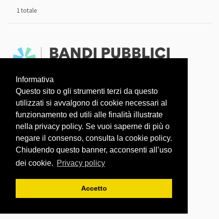
1 totale
Informativa
Faq
Dati aperti
Questo sito o gli strumenti terzi da questo
utilizzati si avvalgono di cookie necessari al
L'OSSERVATORIO COVID-19 È UN PROGETTO
funzionamento ed utili alle finalità illustrate
nella privacy policy. Se vuoi saperne di più o
negare il consenso, consulta la cookie policy.
Chiudendo questo banner, acconsenti all’uso
dei cookie.
Privacy policy
Accetto