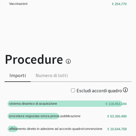
Vaccinazioni
€ 254.770
Procedure
Importi
Numero di lotti
Escludi accordi quadro
sistema dinamico di acquisizione
€ 118.953.194
procedura negoziata senza previa pubblicazione
€ 53.350.490
affidamento diretto in adesione ad accordo quadro/convenzione
€ 10.544.758