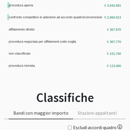
procedura aperta
€ 3.042.681
confronto competitivo in adesione ad accordo quadro/convenzione
€ 2.060.913
affidamento diretto
€ 367.970
procedura negoziata per affidamenti sotto soglia
€ 367.770
non classificato
€ 231.700
procedura ristretta
€ 113.400
Classifiche
Bandi con maggior importo
Stazioni appaltanti
Escludi accordi quadro