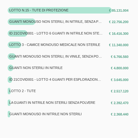
LOTTO N.15 - TUTE DI PROTEZIONE
€ 85.131.004
GUANTI MONOUSO NON STERILI, IN NITRILE, SENZA POLVERE, AMBIDESTRO
€ 22.756.200
ID 21COVID001 - LOTTO 6 GUANTI IN NITRILE NON STERILE CON MANICHETTA
€ 16.416.300
LOTTO 3 - CAMICE MONOUSO MEDICALE NON STERILE
€ 11.340.000
GUANTI MONOUSO NON STERILI, IN VINILE, SENZA POLVERE, AMBIDESTRO
€ 6.766.560
GUANTI NON STERILI IN NITRILE
€ 4.800.000
ID 21COVID001 - LOTTO 4 GUANTI PER ESPLORAZIONE IN LATTICE DEPOLVERATI, NON STERILI
€ 3.645.000
LOTTO 2 - TUTE
€ 2.517.120
LA GUANTI IN NITRILE NON STERILI SENZA POLVERE
€ 2.392.470
GUANTI MONOUSO IN NITRILE NON STERILI
€ 2.368.440