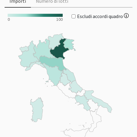
Importi
Numero di lotti
Escludi accordi quadro
0
100