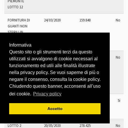
PIEMONTE
LOTTO 12
FORNITURA DI
24/03/2020
159.840
No
GUANTI NON
STERILI IN
NITRILE
LOTTO 12
Informativa
Questo sito o gli strumenti terzi da questo
AFFIDAMENTO
09/03/2021
50.760
No
utilizzati si avvalgono di cookie necessari al
DIRETTO
funzionamento ed utili alle finalità illustrate
GUANTI
nella privacy policy. Se vuoi saperne di più o
LATTICE E
negare il consenso, consulta la cookie policy.
NITRILE
Chiudendo questo banner, acconsenti all’uso
BERICAH
dei cookie.
Privacy policy
GUANTI NON
07/01/2021
4.800.000
Si
STERILI IN
Accetto
NITRILE
LOTTO 2
20/05/2020
278.425
No