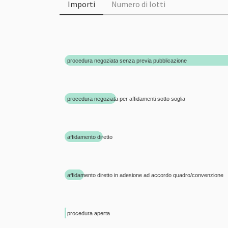
Importi
Numero di lotti
procedura negoziata senza previa pubblicazione
procedura negoziata per affidamenti sotto soglia
affidamento diretto
affidamento diretto in adesione ad accordo quadro/convenzione
procedura aperta