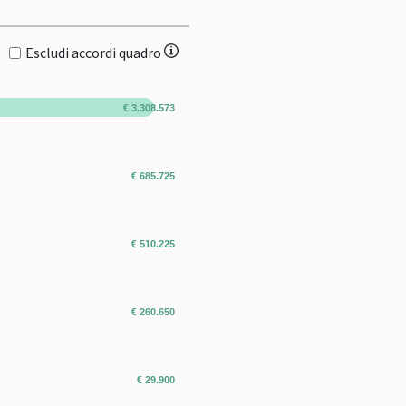
Escludi accordi quadro
€ 3.308.573
€ 685.725
€ 510.225
€ 260.650
€ 29.900