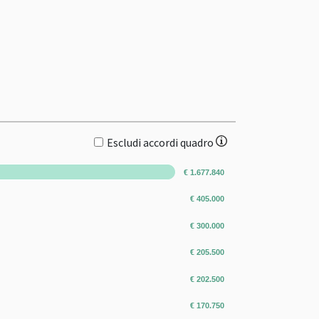
Escludi accordi quadro
€ 1.677.840
€ 405.000
€ 300.000
€ 205.500
€ 202.500
€ 170.750