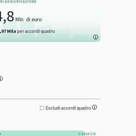
DI AGGIUDICAZIONE
4,8
Mln
di euro
,97
Mila
per accordi quadro
Escludi accordi quadro
i
€ 4.619.173