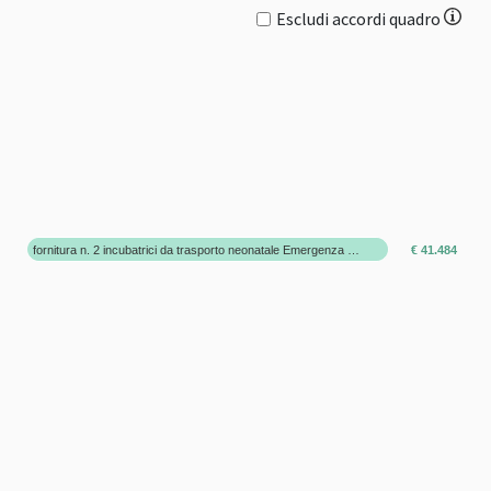
Escludi accordi quadro
fornitura n. 2 incubatrici da trasporto neonatale Emergenza Covid-19 per donazione Unione Sarda
€ 41.484