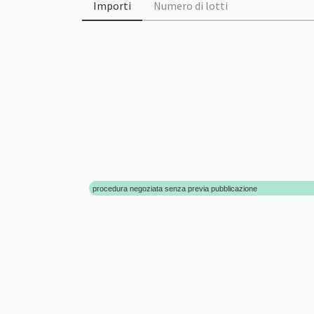
Importi
Numero di lotti
procedura negoziata senza previa pubblicazione