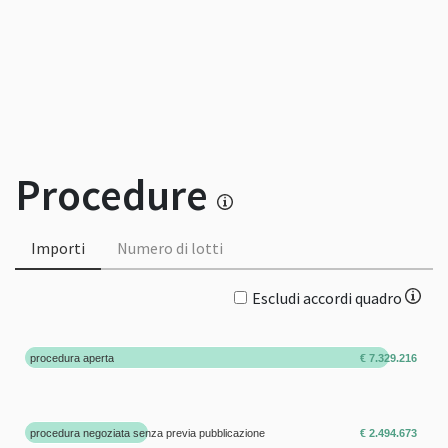
Procedure
Importi
Numero di lotti
Escludi accordi quadro
procedura aperta
€ 7.329.216
procedura negoziata senza previa pubblicazione
€ 2.494.673