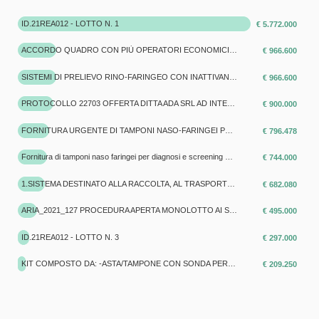
ID.21REA012 - LOTTO N. 1
€ 5.772.000
ACCORDO QUADRO CON PIÙ OPERATORI ECONOMICI PER LA FORNITURA URGENTE DI TAMPONI NASO-FARINGEI PER RICERCA MOLECOLARE DI SARS-COV-2 PER LA DURATA DI 6 MESI, A FAVORE DELLAZIENDA SANITARIA DELLA PROVINCIA AUTONOMA DI BOLZANO
€ 966.600
SISTEMI DI PRELIEVO RINO-FARINGEO CON INATTIVANTE
€ 966.600
PROTOCOLLO 22703 OFFERTA DITTA ADA SRL AD INTEGRAZIONE AGGIUDICAZIONE DET. N. 1730/2020 - SISTEMI AUTOMATIZZATI DI PRE-ANALITICA PER BIOLOGIA MOLECOLARE AD ALTA PROCESSIVITÀ SFLEGGATO EMERGENZA COVID 28/12/2021
€ 900.000
FORNITURA URGENTE DI TAMPONI NASO-FARINGEI PER RICERCA MOLECOLARE DI SARS-COV-2 PER LA DURATA DI 6 MESI, A FAVORE DELLAZIENDA SANITARIA DELLA PROVINCIA AUTONOMA DI BOLZANO - A.D.A. S.R.L.
€ 796.478
Fornitura di tamponi naso faringei per diagnosi e screening Coronavirus SARS CoV-2
€ 744.000
1.SISTEMA DESTINATO ALLA RACCOLTA, AL TRASPORTO E ALLA CONSERVAZIONE DI CAMPIONI CLINICI CONTENENTI VIRUS
€ 682.080
ARIA_2021_127 PROCEDURA APERTA MONOLOTTO AI SENSI DELL’ART. 60 DEL D.LGS. N. 50/2016 PER L’AFFIDAMENTO DI SISTEMI DI RACCOLTA DI CAMPIONE SALIVARE PER ANALISI MOLECOLARE FINALIZZATA ALLA RICERCA DEL VIRUS SARS-COV-2 E SERVIZI CONNESSI
€ 495.000
ID.21REA012 - LOTTO N. 3
€ 297.000
KIT COMPOSTO DA: -ASTA/TAMPONE CON SONDA PER PRELIEVO OROFARINGEO -PROVETTA CON TAPPO CON TERRENO DI TRASPORTO
€ 209.250