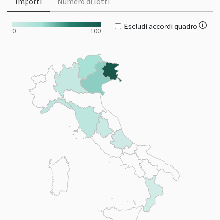
Importi
Numero di lotti
Escludi accordi quadro
0
100