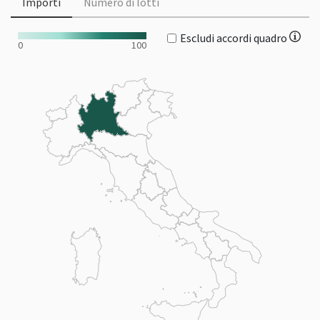
Importi
Numero di lotti
Escludi accordi quadro
0
100