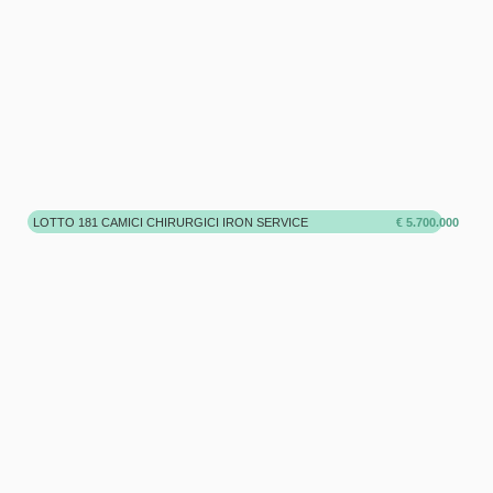
LOTTO 181 CAMICI CHIRURGICI IRON SERVICE
€ 5.700.000