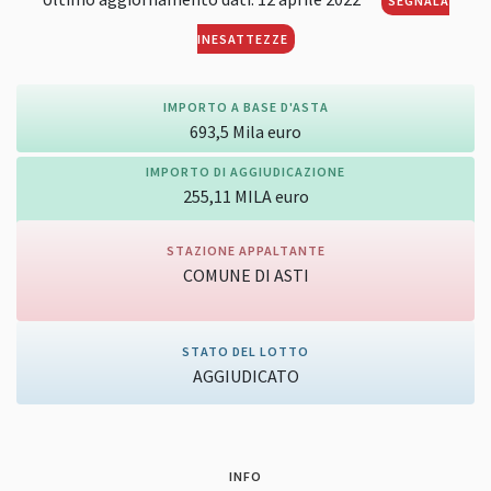
SEGNALA
INESATTEZZE
IMPORTO A BASE D'ASTA
693,5
Mila
euro
IMPORTO DI AGGIUDICAZIONE
255,11
MILA
euro
STAZIONE APPALTANTE
COMUNE DI ASTI
Vai alla pagina della stazione appaltante
STATO DEL LOTTO
AGGIUDICATO
INFO