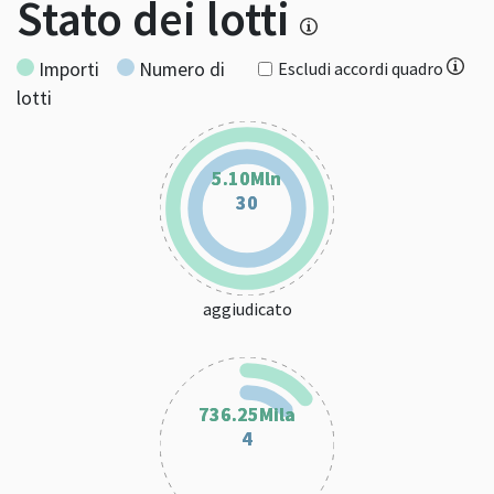
Stato dei lotti
Importi
Numero di
Escludi accordi quadro
lotti
5.10Mln
5.10Mln
30
30
aggiudicato
736.25Mila
736.25Mila
4
4