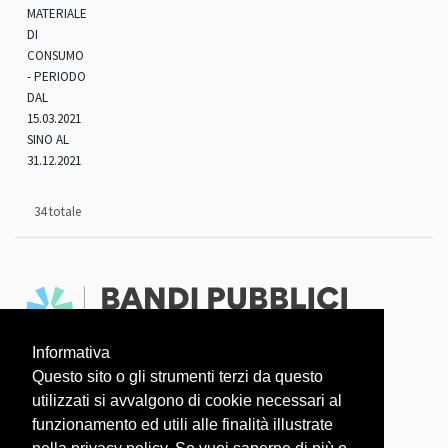
MATERIALE
DI
CONSUMO
- PERIODO
DAL
15.03.2021
SINO AL
31.12.2021
34 totale
Informativa
Faq
Dati aperti
Questo sito o gli strumenti terzi da questo
utilizzati si avvalgono di cookie necessari al
L'OSSERVATORIO COVID-19 È UN PROGETTO
funzionamento ed utili alle finalità illustrate