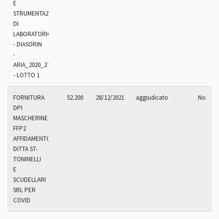
E
STRUMENTAZIONI
DI
LABORATORIO
- DIASORIN
-
ARIA_2020_270.9R
- LOTTO 1
FORNITURA
52.200
28/12/2021
aggiudicato
No
DPI
MASCHERINE
FFP2
AFFIDAMENTO
DITTA ST-
TONINELLI
E
SCUDELLARI
SRL PER
COVID