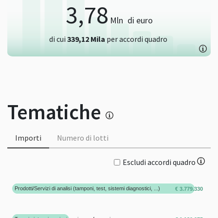
3,78
Mln
di euro
di cui
339,12
Mila
per accordi quadro
Tematiche
Importi
Numero di lotti
Escludi accordi quadro
Prodotti/Servizi di analisi (tamponi, test, sistemi diagnostici, ...)
€ 3.779.330