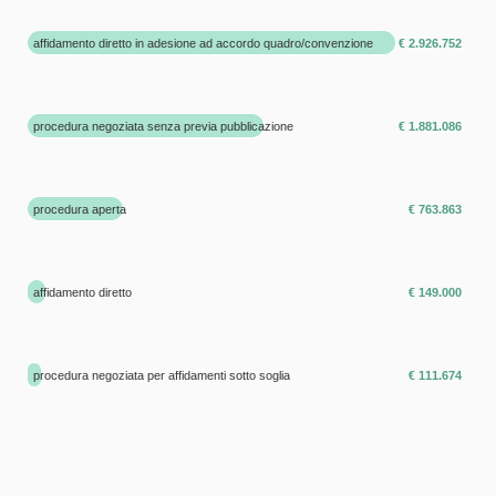
affidamento diretto in adesione ad accordo quadro/convenzione
€ 2.926.752
procedura negoziata senza previa pubblicazione
€ 1.881.086
procedura aperta
€ 763.863
affidamento diretto
€ 149.000
procedura negoziata per affidamenti sotto soglia
€ 111.674