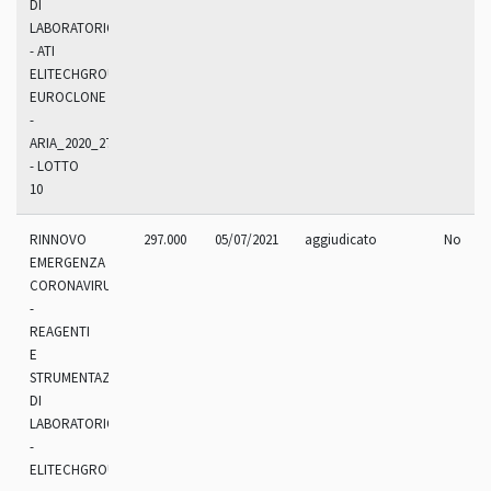
DI
LABORATORIO
- ATI
ELITECHGROUP
EUROCLONE
-
ARIA_2020_270.9R
- LOTTO
10
RINNOVO
297.000
05/07/2021
aggiudicato
No
EMERGENZA
CORONAVIRUS
-
REAGENTI
E
STRUMENTAZIONI
DI
LABORATORIO
-
ELITECHGROUP