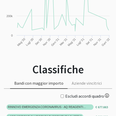
200k
0
Set '20
Set '21
Nov '20
Mar '21
Mag '20
Nov '21
Gen '21
Mag '21
Lugl '20
Gen '22
Lugl '21
Classifiche
Bandi con maggior importo
Aziende vincitrici
Escludi accordi quadro
RINNOVO EMERGENZA CORONAVIRUS - AQ REAGENTI E STRUMENTAZIONI DI LABORATORIO - ATI ELITECHGROUP EUROCLONE - ARIA_2020_270.9R - LOTTO 10
€ 677.663