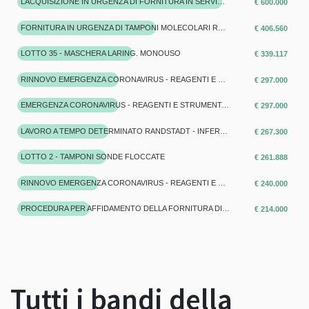
LACQUISIZIONE IN URGENZA DI FORNITURA IN SERVICE DI SISTEMA AUTOMATICO PER ANALISI MOLECOLARE DI SARS-COV-2
€ 600.000
FORNITURA IN URGENZA DI TAMPONI MOLECOLARI RAPIDI PER N. 6 MESI
€ 406.560
LOTTO 35 - MASCHERA LARING. MONOUSO
€ 339.117
RINNOVO EMERGENZA CORONAVIRUS - REAGENTI E STRUMENTAZIONI DI LABORATORIO - ELITECHGROUP - ARIA_2020_270.9R - LOTTO 3
€ 297.000
EMERGENZA CORONAVIRUS - REAGENTI E STRUMENTAZIONI DI LABORATORIO ARIA_2020_270.9 - LOTTO 3
€ 297.000
LAVORO A TEMPO DETERMINATO RANDSTADT - INFERMIERI E OSS - DECRETO 198/2020 E DECRETO 270/2020 - COVID
€ 267.300
LOTTO 2 - TAMPONI SONDE FLOCCATE
€ 261.888
RINNOVO EMERGENZA CORONAVIRUS - REAGENTI E STRUMENTAZIONI DI LABORATORIO - DIASORIN - ARIA_2020_270.9R - LOTTO 1
€ 240.000
PROCEDURA PER AFFIDAMENTO DELLA FORNITURA DI N. 15 LETTI ELETTRICI PER UU.OO. DI TERAPIA INTENSIVA E SUB INTENSIVA ATTIVATA AI SENSI DELL'ART. 63, CO. 2, LETT. C), DEL D.LGS. N. 50/2016 E S.M.I. 'PROCEDURA NEGOZIATA SENZA PREVIA PUBBLICAZIONE DI UN BANDO DI GARA' PER MOTIVI DI SOMMA URGENZA
€ 214.000
Tutti i bandi della