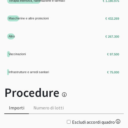
Terapia intensiva, rianimazione e farmaci
€ 1.180.975
Mascherine e altre protezioni
€ 432.269
Altro
€ 267.300
Vaccinazioni
€ 97.500
Infrastrutture e arredi sanitari
€ 75.000
Procedure
Importi
Numero di lotti
Escludi accordi quadro