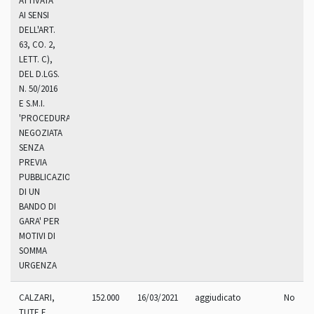
ATTIVATA
AI SENSI
DELL'ART.
63, CO. 2,
LETT. C),
DEL D.LGS.
N. 50/2016
E S.M.I.
'PROCEDURA
NEGOZIATA
SENZA
PREVIA
PUBBLICAZIONE
DI UN
BANDO DI
GARA' PER
MOTIVI DI
SOMMA
URGENZA
CALZARI,
152.000
16/03/2021
aggiudicato
No
TUTE E