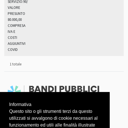
SERVIZIO:90/100)
VALORE
PRESUNTO
80.000,00
COMPRESA
IVA E
COSTI
AGGIUNTIVI
COVID
1 totale
Informativa
Faq
Dati aperti
Questo sito o gli strumenti terzi da questo
utilizzati si avvalgono di cookie necessari al
L'OSSERVATORIO COVID-19 È UN PROGETTO
funzionamento ed utili alle finalità illustrate