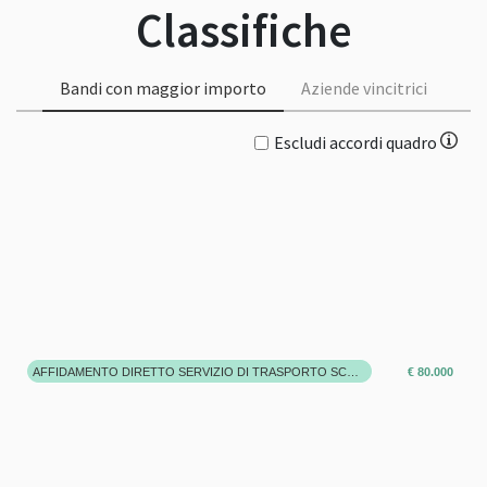
Classifiche
Bandi con maggior importo
Aziende vincitrici
Escludi accordi quadro
AFFIDAMENTO DIRETTO SERVIZIO DI TRASPORTO SCOLASTICO PER GLI ALUNNI FREQUENTANTI LA SCUOLA DELL'INFANZIA E LA SCUOLA PRIMARIA PER IL PERIODO DAL 01/09/2021 A 30/06/2022. (NUMERO ALUNNI FRUITORI DEL SERVIZIO:90/100) VALORE PRESUNTO 80.000,00 COMPRESA IVA E COSTI AGGIUNTIVI COVID
€ 80.000