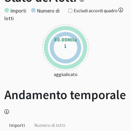
Importi
Numero di
Escludi accordi quadro
lotti
80.00Mila
80.00Mila
1
1
aggiudicato
Andamento temporale
Importi
Numero di lotti