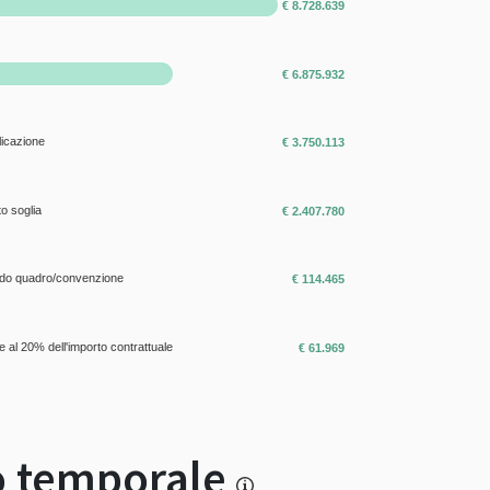
€ 8.728.639
€ 6.875.932
licazione
€ 3.750.113
o soglia
€ 2.407.780
ordo quadro/convenzione
€ 114.465
e al 20% dell'importo contrattuale
€ 61.969
 temporale