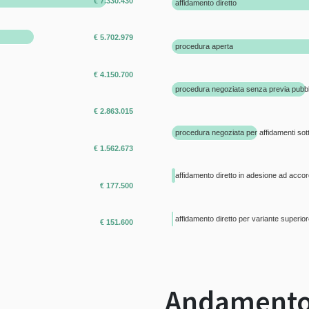
€ 7.330.430
affidamento diretto
€ 5.702.979
procedura aperta
€ 4.150.700
procedura negoziata senza previa pubb
€ 2.863.015
procedura negoziata per affidamenti sott
€ 1.562.673
affidamento diretto in adesione ad acc
€ 177.500
affidamento diretto per variante superior
€ 151.600
Andamento