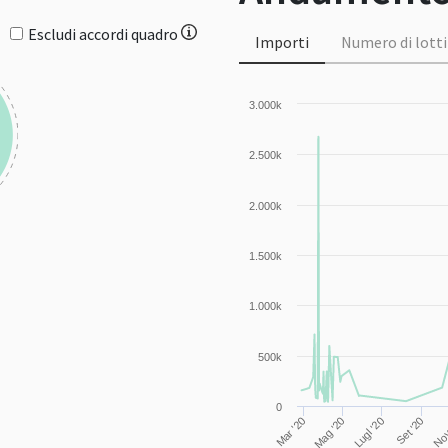
Escludi accordi quadro
Importi
Numero di lotti
3.000k
2.500k
2.000k
1.500k
1.000k
500k
0
Lugl '20
Set '20
Nov
Mar '20
Mag '20