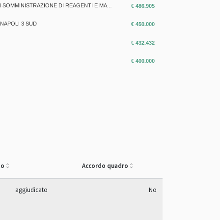
AFFIDAMENTO ALLA DITTA ABBOTT SRL FORNITURA PRODOTTI SISTEMA ANALITICO PER CHIMICA CLINICA, TOSSICOLOGIA, PREANALITICA CON SOMMINISTRAZIONE DI REAGENTI E MATERIALI DI CONSUMO DEDICATI AI SENSI D.LGS N.50/2016 ART.63 COMMA 3 LETT. B.
€ 486.905
 NAPOLI 3 SUD
€ 450.000
€ 432.432
€ 400.000
to
Accordo quadro
aggiudicato
No