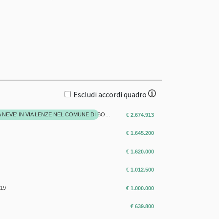
Escludi accordi quadro
REALIZZAZIONE 'CHIAVI IN MANO' DEL NUOVO REPARTO DI RIANIMAZIONE E TERAPIA INTENSIVA PRESSO IL P.O. 'S.ANNA E SS. MADONNA DELLA NEVE' IN VIA LENZE NEL COMUNE DI BOSCOTRECASE
€ 2.674.913
€ 1.645.200
€ 1.620.000
€ 1.012.500
19
€ 1.000.000
€ 639.800