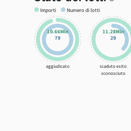
Importi
Numero di lotti
10.66Mln
10.66Mln
11.28Mln
11.28Mln
79
79
29
29
aggiudicato
scaduto esito
sconosciuto