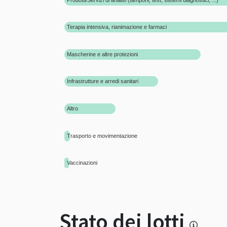
Terapia intensiva, rianimazione e farmaci
Mascherine e altre protezioni
Infrastrutture e arredi sanitari
Altro
Trasporto e movimentazione
Vaccinazioni
Stato dei lotti