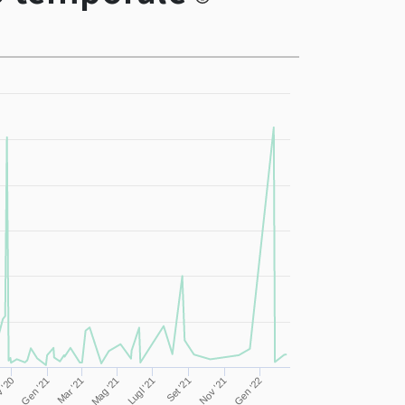
Mar '21
Mag '21
Lugl '21
 '20
Gen '21
Set '21
Nov '21
Gen '22