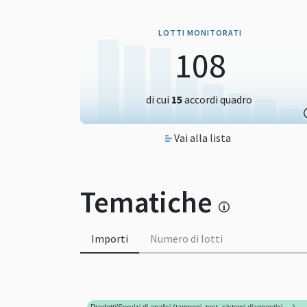
LOTTI MONITORATI
108
di cui
15
accordi quadro
Vai alla lista
Tematiche
Importi
Numero di lotti
Prodotti/Servizi di analisi (tamponi, test, sistemi diagnostici, ...)