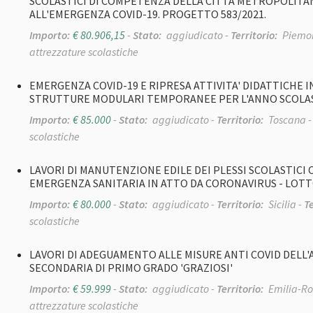
SCOLASTICI DI COMPETENZA DELLA CITTÀ METROPOLITA
ALL'EMERGENZA COVID-19. PROGETTO 583/2021.
Importo:
€ 80.906,15
-
Stato:
aggiudicato -
Territorio:
Piemon
attrezzature scolastiche
EMERGENZA COVID-19 E RIPRESA ATTIVITA' DIDATTICHE I
STRUTTURE MODULARI TEMPORANEE PER L'ANNO SCOLAS
Importo:
€ 85.000
-
Stato:
aggiudicato -
Territorio:
Toscana 
scolastiche
LAVORI DI MANUTENZIONE EDILE DEI PLESSI SCOLASTICI
EMERGENZA SANITARIA IN ATTO DA CORONAVIRUS - LOTT
Importo:
€ 80.000
-
Stato:
aggiudicato -
Territorio:
Sicilia -
T
scolastiche
LAVORI DI ADEGUAMENTO ALLE MISURE ANTI COVID DELL'A
SECONDARIA DI PRIMO GRADO 'GRAZIOSI'
Importo:
€ 59.999
-
Stato:
aggiudicato -
Territorio:
Emilia-R
attrezzature scolastiche