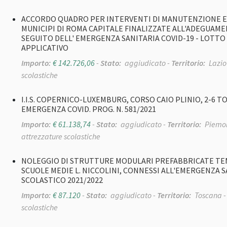
ACCORDO QUADRO PER INTERVENTI DI MANUTENZIONE EDI
MUNICIPI DI ROMA CAPITALE FINALIZZATE ALL'ADEGUAMEN
SEGUITO DELL' EMERGENZA SANITARIA COVID-19 - LOTTO 4 (M
APPLICATIVO
Importo:
€ 142.726,06
-
Stato:
aggiudicato -
Territorio:
Lazio
scolastiche
I.I.S. COPERNICO-LUXEMBURG, CORSO CAIO PLINIO, 2-6 
EMERGENZA COVID. PROG. N. 581/2021
Importo:
€ 61.138,74
-
Stato:
aggiudicato -
Territorio:
Piemon
attrezzature scolastiche
NOLEGGIO DI STRUTTURE MODULARI PREFABBRICATE TEM
SCUOLE MEDIE L. NICCOLINI, CONNESSI ALL'EMERGENZA S
SCOLASTICO 2021/2022
Importo:
€ 87.120
-
Stato:
aggiudicato -
Territorio:
Toscana 
scolastiche