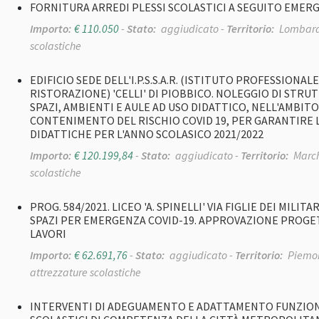
FORNITURA ARREDI PLESSI SCOLASTICI A SEGUITO EMER
Importo:
€ 110.050
-
Stato:
aggiudicato -
Territorio:
Lombard
scolastiche
EDIFICIO SEDE DELL'I.P.S.S.A.R. (ISTITUTO PROFESSIONAL
RISTORAZIONE) 'CELLI' DI PIOBBICO. NOLEGGIO DI ST
SPAZI, AMBIENTI E AULE AD USO DIDATTICO, NELL'AMBI
CONTENIMENTO DEL RISCHIO COVID 19, PER GARANTIRE L
DIDATTICHE PER L'ANNO SCOLASICO 2021/2022
Importo:
€ 120.199,84
-
Stato:
aggiudicato -
Territorio:
March
scolastiche
PROG. 584/2021. LICEO 'A. SPINELLI' VIA FIGLIE DEI MILI
SPAZI PER EMERGENZA COVID-19. APPROVAZIONE PROGE
LAVORI
Importo:
€ 62.691,76
-
Stato:
aggiudicato -
Territorio:
Piemon
attrezzature scolastiche
INTERVENTI DI ADEGUAMENTO E ADATTAMENTO FUNZIONAL