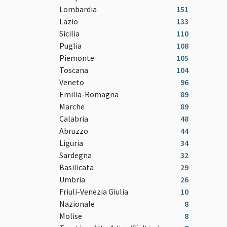
Lombardia
151
Lazio
133
Sicilia
110
Puglia
108
Piemonte
105
Toscana
104
Veneto
96
Emilia-Romagna
89
Marche
89
Calabria
48
Abruzzo
44
Liguria
34
Sardegna
32
Basilicata
29
Umbria
26
Friuli-Venezia Giulia
10
Nazionale
8
Molise
8