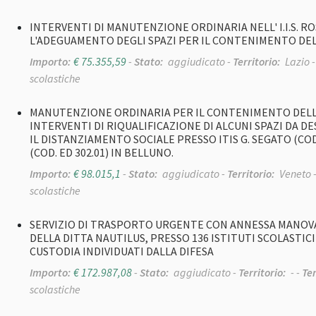
INTERVENTI DI MANUTENZIONE ORDINARIA NELL' I.I.S. ROSAT
L'ADEGUAMENTO DEGLI SPAZI PER IL CONTENIMENTO DEL
Importo:
€ 75.355,59
-
Stato:
aggiudicato -
Territorio:
Lazio 
scolastiche
MANUTENZIONE ORDINARIA PER IL CONTENIMENTO DELLA
INTERVENTI DI RIQUALIFICAZIONE DI ALCUNI SPAZI DA D
IL DISTANZIAMENTO SOCIALE PRESSO ITIS G. SEGATO (COD. 
(COD. ED 302.01) IN BELLUNO.
Importo:
€ 98.015,1
-
Stato:
aggiudicato -
Territorio:
Veneto 
scolastiche
SERVIZIO DI TRASPORTO URGENTE CON ANNESSA MANOVAL
DELLA DITTA NAUTILUS, PRESSO 136 ISTITUTI SCOLASTIC
CUSTODIA INDIVIDUATI DALLA DIFESA
Importo:
€ 172.987,08
-
Stato:
aggiudicato -
Territorio:
- -
Te
scolastiche