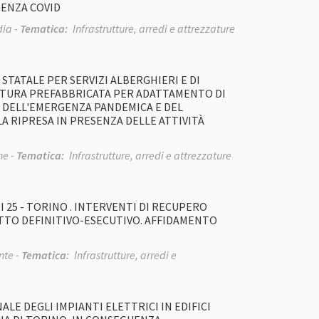
GENZA COVID
ia -
Tematica:
Infrastrutture, arredi e attrezzature
E STATALE PER SERVIZI ALBERGHIERI E DI
RUTTURA PREFABBRICATA PER ADATTAMENTO DI
TO DELL'EMERGENZA PANDEMICA E DEL
A RIPRESA IN PRESENZA DELLE ATTIVITÀ
e -
Tematica:
Infrastrutture, arredi e attrezzature
TARI 25 - TORINO . INTERVENTI DI RECUPERO
TTO DEFINITIVO-ESECUTIVO. AFFIDAMENTO
te -
Tematica:
Infrastrutture, arredi e
E DEGLI IMPIANTI ELETTRICI IN EDIFICI