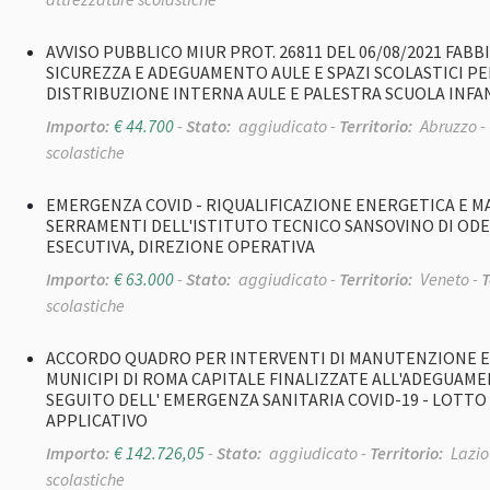
AVVISO PUBBLICO MIUR PROT. 26811 DEL 06/08/2021 FABB
SICUREZZA E ADEGUAMENTO AULE E SPAZI SCOLASTICI PER
DISTRIBUZIONE INTERNA AULE E PALESTRA SCUOLA INFA
Importo:
€ 44.700
-
Stato:
aggiudicato -
Territorio:
Abruzzo -
scolastiche
EMERGENZA COVID - RIQUALIFICAZIONE ENERGETICA E 
SERRAMENTI DELL'ISTITUTO TECNICO SANSOVINO DI ODE
ESECUTIVA, DIREZIONE OPERATIVA
Importo:
€ 63.000
-
Stato:
aggiudicato -
Territorio:
Veneto -
T
scolastiche
ACCORDO QUADRO PER INTERVENTI DI MANUTENZIONE EDI
MUNICIPI DI ROMA CAPITALE FINALIZZATE ALL'ADEGUAMEN
SEGUITO DELL' EMERGENZA SANITARIA COVID-19 - LOTTO 3 (M
APPLICATIVO
Importo:
€ 142.726,05
-
Stato:
aggiudicato -
Territorio:
Lazio
scolastiche