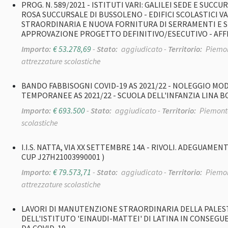
PROG. N. 589/2021 - ISTITUTI VARI: GALILEI SEDE E SUCCU
ROSA SUCCURSALE DI BUSSOLENO - EDIFICI SCOLASTICI V
STRAORDINARIA E NUOVA FORNITURA DI SERRAMENTI E SI
APPROVAZIONE PROGETTO DEFINITIVO/ESECUTIVO - AF
Importo:
€ 53.278,69
-
Stato:
aggiudicato -
Territorio:
Piemon
attrezzature scolastiche
BANDO FABBISOGNI COVID-19 AS 2021/22 - NOLEGGIO MO
TEMPORANEE AS 2021/22 - SCUOLA DELL'INFANZIA LINA 
Importo:
€ 693.500
-
Stato:
aggiudicato -
Territorio:
Piemont
scolastiche
I.I.S. NATTA, VIA XX SETTEMBRE 14A - RIVOLI. ADEGUAME
CUP J27H21003990001 )
Importo:
€ 79.573,71
-
Stato:
aggiudicato -
Territorio:
Piemon
attrezzature scolastiche
LAVORI DI MANUTENZIONE STRAORDINARIA DELLA PALESTR
DELL'ISTITUTO 'EINAUDI-MATTEI' DI LATINA IN CONSEG