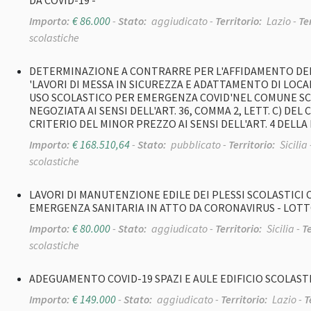
DA COVID-19 -
Importo:
€ 86.000
-
Stato:
aggiudicato -
Territorio:
Lazio -
Te
scolastiche
DETERMINAZIONE A CONTRARRE PER L'AFFIDAMENTO DE
'LAVORI DI MESSA IN SICUREZZA E ADATTAMENTO DI LOCA
USO SCOLASTICO PER EMERGENZA COVID'NEL COMUNE S
NEGOZIATA AI SENSI DELL'ART. 36, COMMA 2, LETT. C) DEL
CRITERIO DEL MINOR PREZZO AI SENSI DELL'ART. 4 DELLA 
Importo:
€ 168.510,64
-
Stato:
pubblicato -
Territorio:
Sicilia 
scolastiche
LAVORI DI MANUTENZIONE EDILE DEI PLESSI SCOLASTICI
EMERGENZA SANITARIA IN ATTO DA CORONAVIRUS - LOTT
Importo:
€ 80.000
-
Stato:
aggiudicato -
Territorio:
Sicilia -
T
scolastiche
ADEGUAMENTO COVID-19 SPAZI E AULE EDIFICIO SCOLAST
Importo:
€ 149.000
-
Stato:
aggiudicato -
Territorio:
Lazio -
T