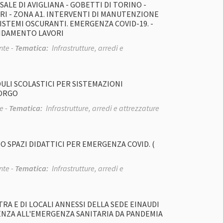
RSALE DI AVIGLIANA - GOBETTI DI TORINO -
ARI - ZONA A1. INTERVENTI DI MANUTENZIONE
STEMI OSCURANTI. EMERGENZA COVID-19. -
FIDAMENTO LAVORI
te -
Tematica:
Infrastrutture, arredi e
DULI SCOLASTICI PER SISTEMAZIONI
BORGO
e -
Tematica:
Infrastrutture, arredi e attrezzature
NTO SPAZI DIDATTICI PER EMERGENZA COVID. (
te -
Tematica:
Infrastrutture, arredi e
A E DI LOCALI ANNESSI DELLA SEDE EINAUDI
UENZA ALL'EMERGENZA SANITARIA DA PANDEMIA