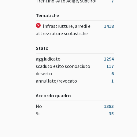
Trentino-Alto Adige/Südtirol
7
Tematiche
Infrastrutture, arredi e
1418
attrezzature scolastiche
Stato
aggiudicato
1294
scaduto esito sconosciuto
117
deserto
6
annullato/revocato
1
Accordo quadro
No
1383
Si
35