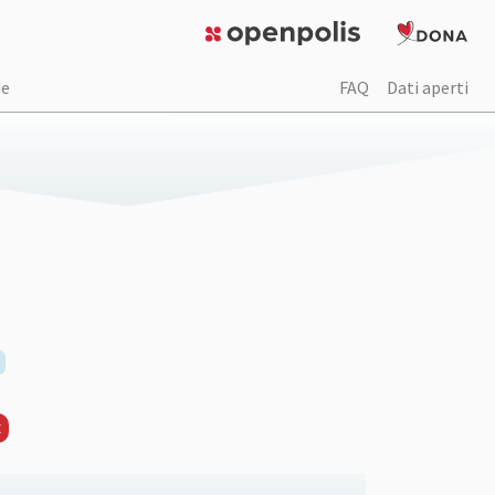
de
FAQ
Dati aperti
E