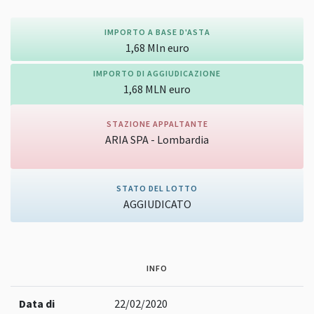
IMPORTO A BASE D'ASTA
1,68
Mln
euro
IMPORTO DI AGGIUDICAZIONE
1,68
MLN
euro
STAZIONE APPALTANTE
ARIA SPA - Lombardia
Vai alla pagina della stazione appaltante
STATO DEL LOTTO
AGGIUDICATO
INFO
Data di
22/02/2020