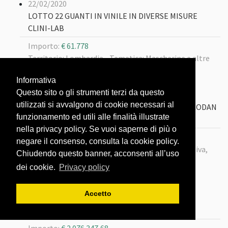
22/02/2020
LOTTO 22 GUANTI IN VINILE IN DIVERSE MISURE
CLINI-LAB
Importo:
€ 61.778
Territorio: Lombardia -
Tematica: Mascherine e altre
protezioni
Informativa
Questo sito o gli strumenti terzi da questo
22/02/2020
utilizzati si avvalgono di cookie necessari al
LOTTO 179 POMPE A SIRINGA PER INFUSIONE CODAN
funzionamento ed utili alle finalità illustrate
S.R.L.
nella privacy policy. Se vuoi saperne di più o
Importo:
€ 264.450
negare il consenso, consulta la cookie policy.
Territorio: Lombardia -
Tematica: Terapia intensiva,
Chiudendo questo banner, acconsenti all’uso
rianimazione e farmaci
dei cookie.
Privacy policy
22/02/2020
Accetto
LOTTO 18 ALLPLEX 2019 - NCOV ASSAY ARROW
DIAGNOSTIC