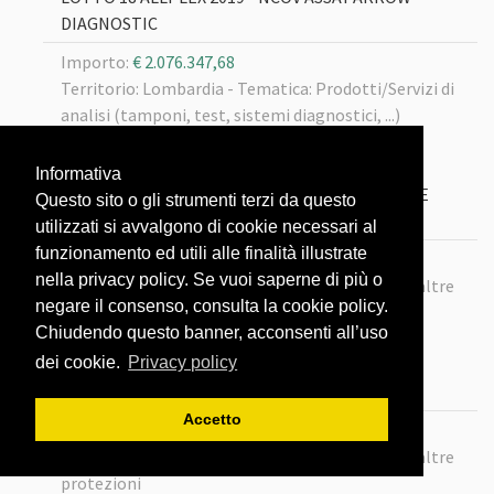
DIAGNOSTIC
Importo:
€ 2.076.347,68
Territorio: Lombardia -
Tematica: Prodotti/Servizi di
analisi (tamponi, test, sistemi diagnostici, ...)
22/02/2020
Informativa
LOTTO 102 MASCHERINE FFP2 SENZA VALVOLA E
Questo sito o gli strumenti terzi da questo
CAMICI ECLETTICA
utilizzati si avvalgono di cookie necessari al
funzionamento ed utili alle finalità illustrate
Importo:
€ 10.370.000
nella privacy policy. Se vuoi saperne di più o
Territorio: Lombardia -
Tematica: Mascherine e altre
negare il consenso, consulta la cookie policy.
protezioni
Chiudendo questo banner, acconsenti all’uso
dei cookie.
Privacy policy
22/02/2020
LOTTO116 MASCHERINE BIOXGREEN
Accetto
Importo:
€ 2.300.000
Territorio: Lombardia -
Tematica: Mascherine e altre
protezioni