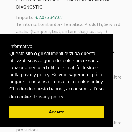
DIAGNOSTIC
Importo:
€ 2.076.347,68
Territorio: Lombardia -
Tematica: Prodotti/Servizi di
analisi (tamponi, test, sistemi diagnostici, ...)
22/02/2020
Informativa
LOTTO 102 MASCHERINE FFP2 SENZA VALVOLA E
Questo sito o gli strumenti terzi da questo
CAMICI ECLETTICA
utilizzati si avvalgono di cookie necessari al
funzionamento ed utili alle finalità illustrate
Importo:
€ 10.370.000
nella privacy policy. Se vuoi saperne di più o
Territorio: Lombardia -
Tematica: Mascherine e altre
negare il consenso, consulta la cookie policy.
protezioni
Chiudendo questo banner, acconsenti all’uso
dei cookie.
Privacy policy
22/02/2020
LOTTO116 MASCHERINE BIOXGREEN
Accetto
Importo:
€ 2.300.000
Territorio: Lombardia -
Tematica: Mascherine e altre
protezioni