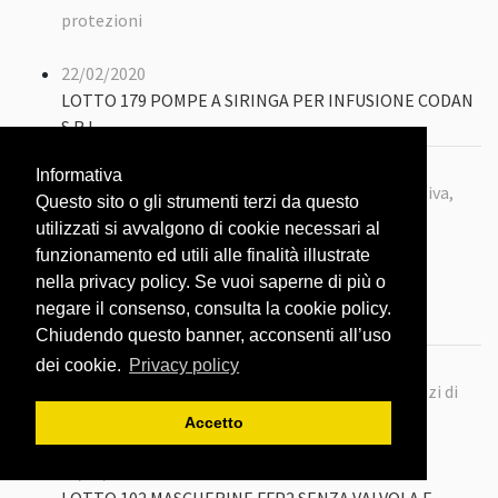
protezioni
22/02/2020
LOTTO 179 POMPE A SIRINGA PER INFUSIONE CODAN
S.R.L.
Importo:
€ 264.450
Informativa
Territorio: Lombardia -
Tematica: Terapia intensiva,
Questo sito o gli strumenti terzi da questo
rianimazione e farmaci
utilizzati si avvalgono di cookie necessari al
funzionamento ed utili alle finalità illustrate
22/02/2020
nella privacy policy. Se vuoi saperne di più o
LOTTO 18 ALLPLEX 2019 - NCOV ASSAY ARROW
negare il consenso, consulta la cookie policy.
DIAGNOSTIC
Chiudendo questo banner, acconsenti all’uso
Importo:
€ 2.076.347,68
dei cookie.
Privacy policy
Territorio: Lombardia -
Tematica: Prodotti/Servizi di
analisi (tamponi, test, sistemi diagnostici, ...)
Accetto
22/02/2020