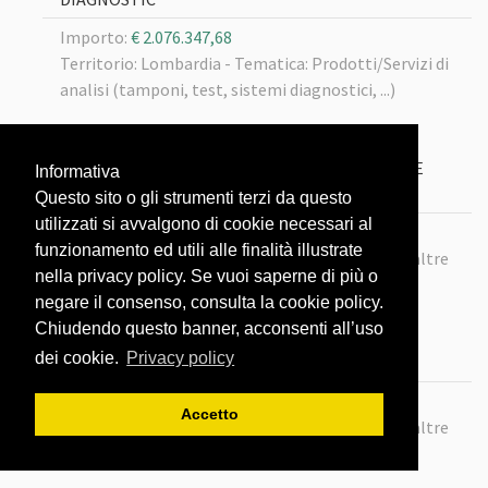
Importo:
€ 2.076.347,68
Territorio: Lombardia -
Tematica: Prodotti/Servizi di
analisi (tamponi, test, sistemi diagnostici, ...)
22/02/2020
LOTTO 102 MASCHERINE FFP2 SENZA VALVOLA E
Informativa
CAMICI ECLETTICA
Questo sito o gli strumenti terzi da questo
utilizzati si avvalgono di cookie necessari al
Importo:
€ 10.370.000
funzionamento ed utili alle finalità illustrate
Territorio: Lombardia -
Tematica: Mascherine e altre
nella privacy policy. Se vuoi saperne di più o
protezioni
negare il consenso, consulta la cookie policy.
Chiudendo questo banner, acconsenti all’uso
22/02/2020
dei cookie.
Privacy policy
LOTTO116 MASCHERINE BIOXGREEN
Importo:
€ 2.300.000
Accetto
Territorio: Lombardia -
Tematica: Mascherine e altre
protezioni