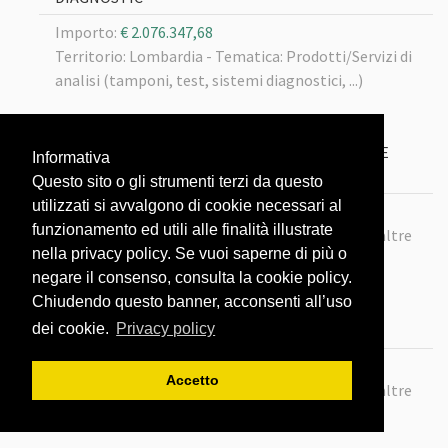
Importo:
€ 2.076.347,68
Territorio: Lombardia -
Tematica: Prodotti/Servizi di
analisi (tamponi, test, sistemi diagnostici, ...)
22/02/2020
LOTTO 102 MASCHERINE FFP2 SENZA VALVOLA E
Informativa
CAMICI ECLETTICA
Questo sito o gli strumenti terzi da questo
utilizzati si avvalgono di cookie necessari al
Importo:
€ 10.370.000
funzionamento ed utili alle finalità illustrate
Territorio: Lombardia -
Tematica: Mascherine e altre
nella privacy policy. Se vuoi saperne di più o
protezioni
negare il consenso, consulta la cookie policy.
Chiudendo questo banner, acconsenti all’uso
22/02/2020
dei cookie.
Privacy policy
LOTTO116 MASCHERINE BIOXGREEN
Importo:
€ 2.300.000
Accetto
Territorio: Lombardia -
Tematica: Mascherine e altre
protezioni